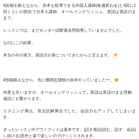
4技能を鍛えながら、赤本も指導できる外国人講師(毎週変わる)と4回に1
回くらいの割合で日本人講師、オールイングリッシュ、英語は英語のま
まで。
レッスンでは、まだセンター試験過去問指導していませんでした。
なのにこの結果。
本当の今の実力、英語力が身についてきたからと言えます。
4技能鍛えながら、先に難関志望校の赤本やっていましたー。
何度も言いますが、オールイングリッシュで。英語は英語のまま理解、
速読にも繋がります。
リスニング満点、長文読解満点でした。会話力もアップしてしまいま
す。
ずっとレッスン中アウトプットは基本です。(話す発話(読む、話す、会話)
し続ける)意外と楽で楽しいのでびっくりされます。